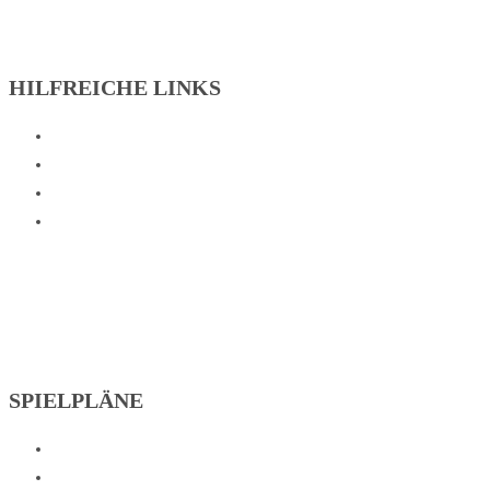
HILFREICHE LINKS
Aufnahmeantrag
Hallenplan
Sportarten
Onlineshop
SPIELPLÄNE
Fussball
Tischtennis