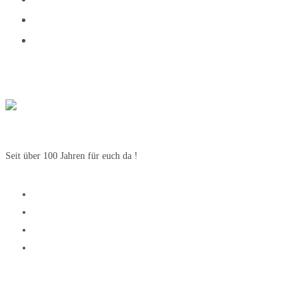
Seit über 100 Jahren für euch da !
SV Weetzen
SV Weetzen
1. Herren Fussball
1. Damen Fussball