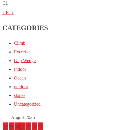
31
« Feb.
CATEGORIES
Climb
Exercise
Gap Wedge
Indoor
Ocean
outdoor
slopes
Uncategorized
August 2026
M
D
M
D
F
S
S