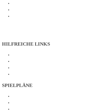
SV Weetzen
1. Herren Fussball
1. Damen Fussball
HILFREICHE LINKS
Aufnahmeantrag
Hallenplan
Sportarten
Onlineshop
SPIELPLÄNE
Fussball
Tischtennis
Tennis