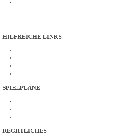
1. Damen Fussball
HILFREICHE LINKS
Aufnahmeantrag
Hallenplan
Sportarten
Onlineshop
SPIELPLÄNE
Fussball
Tischtennis
Tennis
RECHTLICHES