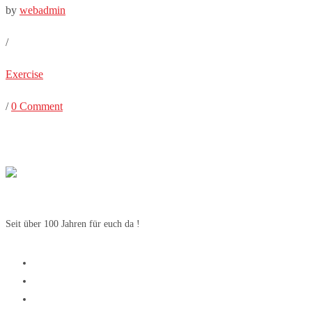
by
webadmin
/
Exercise
/
0 Comment
Seit über 100 Jahren für euch da !
SV Weetzen
SV Weetzen
1. Herren Fussball