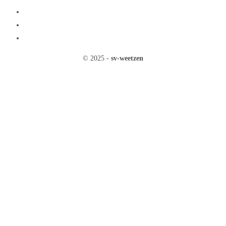
Impressum
Datenschutz
Vorstand
© 2025 -
sv-weetzen